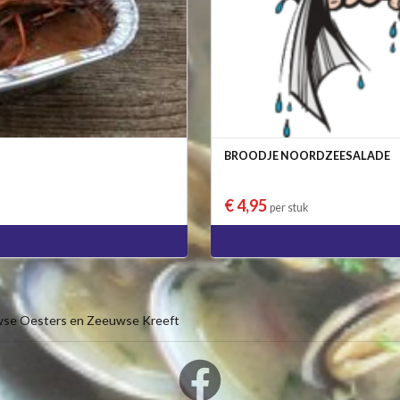
BROODJE NOORDZEESALADE
€ 4,95
per stuk
wse Oesters en Zeeuwse Kreeft