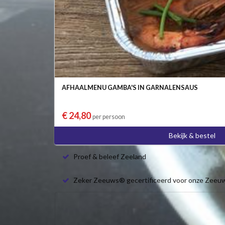
AFHAALMENU GAMBA'S IN GARNALENSAUS
€ 24,80
per persoon
Bekijk & bestel
Proef & beleef Zeeland
Zeker Zeeuws® gecertificeerd voor onze Zeeu