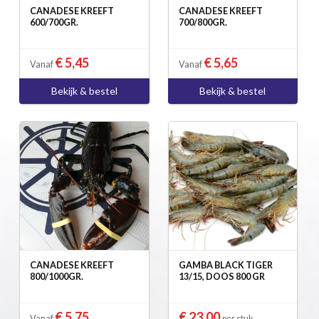
CANADESE KREEFT
CANADESE KREEFT
600/700GR.
700/800GR.
€ 5,45
€ 5,65
Vanaf
Vanaf
Bekijk & bestel
Bekijk & bestel
CANADESE KREEFT
GAMBA BLACK TIGER
800/1000GR.
13/15, DOOS 800 GR
€ 5,75
€ 23,00
Vanaf
per stuk