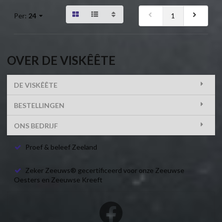
1
Per:
24
OVER DE VISKÊÊTE
DE VISKÊÊTE
BESTELLINGEN
ONS BEDRIJF
Proef & beleef Zeeland
Zeker Zeeuws® gecertificeerd voor onze Zeeuwse
Oesters en Zeeuwse Kreeft