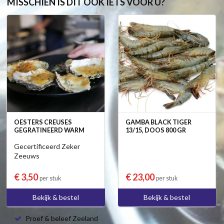
MISSCHIEN IS DIT OOK IETS VOOR U?
OESTERS CREUSES
GAMBA BLACK TIGER
GEGRATINEERD WARM
13/15, DOOS 800 GR
Gecertificeerd Zeker
Zeeuws
€ 3,50
€ 23,00
per stuk
per stuk
Bekijk & bestel
Bekijk & bestel
Proef & beleef Zeeland