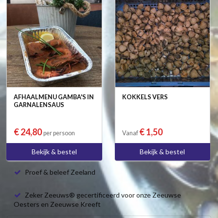
AFHAALMENU GAMBA'S IN
KOKKELS VERS
GARNALENSAUS
€ 24,80
€ 1,50
per persoon
Vanaf
Bekijk & bestel
Bekijk & bestel
Proef & beleef Zeeland
Zeker Zeeuws® gecertificeerd voor onze Zeeuwse
Oesters en Zeeuwse Kreeft