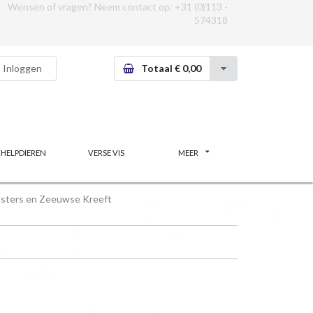
Wensen of vragen? Neem contact op:
+31 (0)113 -
574318
Inloggen
Totaal € 0,00
CHELPDIEREN
VERSE VIS
MEER
sters en Zeeuwse Kreeft