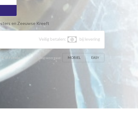
sters en Zeeuwse Kreeft
Veilig betalen:
bij levering
MOBIEL
EASY
 In-site product
Shop weergave: