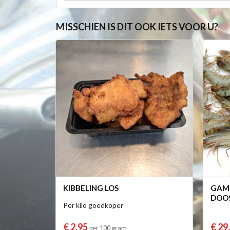
MISSCHIEN IS DIT OOK IETS VOOR U?
KIBBELING LOS
GAMB
DOOS
Per kilo goedkoper
€ 2,95
€ 29
per 100 gram