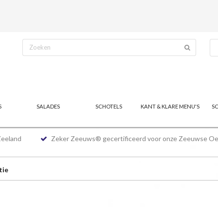
S
SALADES
SCHOTELS
KANT & KLARE MENU'S
S
Zeeland
Zeker Zeeuws® gecertificeerd voor onze Zeeuwse Oe
tie