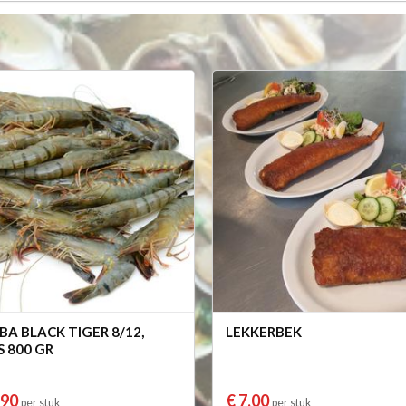
A BLACK TIGER 8/12,
LEKKERBEK
 800 GR
,90
€ 7,00
per stuk
per stuk