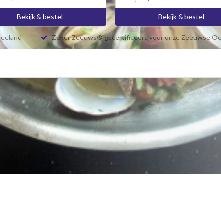
Bekijk & bestel
Bekijk & bestel
Zeeland
Zeker Zeeuws® gecertificeerd voor onze Zeeuwse Oe
Een Bon Vivant