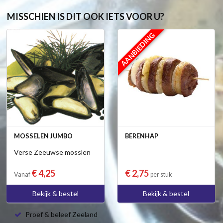
MISSCHIEN IS DIT OOK IETS VOOR U?
AANBIEDING
MOSSELEN JUMBO
BERENHAP
Verse Zeeuwse mosslen
€ 4,25
€ 2,75
Vanaf
per stuk
Bekijk & bestel
Bekijk & bestel
Proef & beleef Zeeland