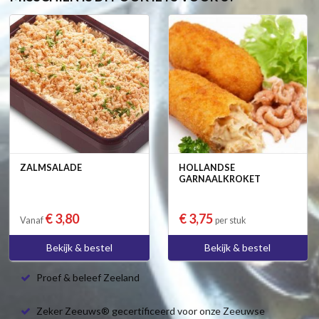
ZALMSALADE
HOLLANDSE
GARNAALKROKET
€ 3,80
€ 3,75
Vanaf
per stuk
Bekijk & bestel
Bekijk & bestel
Proef & beleef Zeeland
Zeker Zeeuws® gecertificeerd voor onze Zeeuwse