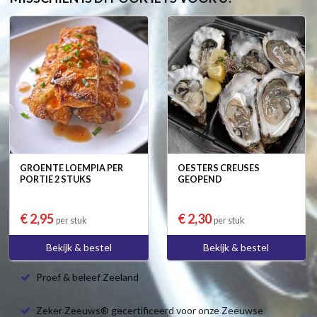
GROENTE LOEMPIA PER
OESTERS CREUSES
PORTIE 2 STUKS
GEOPEND
€ 2,95
€ 2,30
per stuk
per stuk
Bekijk & bestel
Bekijk & bestel
Proef & beleef Zeeland
Zeker Zeeuws® gecertificeerd voor onze Zeeuwse