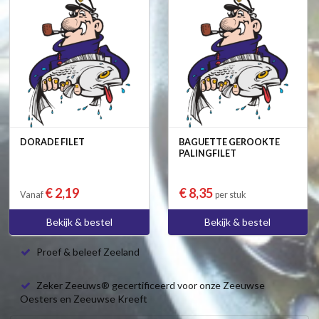
DORADE FILET
BAGUETTE GEROOKTE
PALINGFILET
€ 2,19
€ 8,35
Vanaf
per stuk
Bekijk & bestel
Bekijk & bestel
Proef & beleef Zeeland
Zeker Zeeuws® gecertificeerd voor onze Zeeuwse
Oesters en Zeeuwse Kreeft