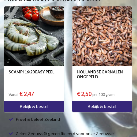
SCAMPI 16/20 EASY PEEL
HOLLANDSE GARNALEN
ONGEPELD
€ 2,47
€ 2,50
Vanaf
per 100 gram
Bekijk & bestel
Bekijk & bestel
Proef & beleef Zeeland
Zeker Zeeuws® gecertificeerd voor onze Zeeuwse