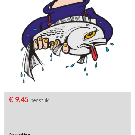
€ 9,45
per stuk
Opmerking