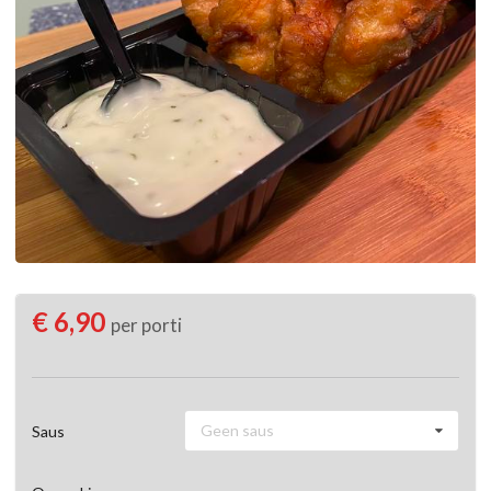
€ 6,90
per porti
Geen saus
Saus