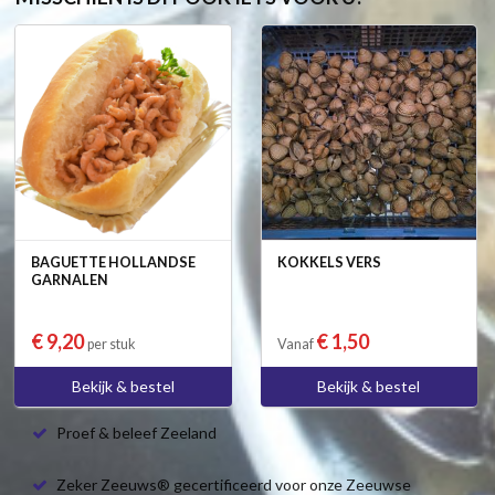
BAGUETTE HOLLANDSE
KOKKELS VERS
GARNALEN
€ 9,20
€ 1,50
per stuk
Vanaf
Bekijk & bestel
Bekijk & bestel
Proef & beleef Zeeland
Zeker Zeeuws® gecertificeerd voor onze Zeeuwse