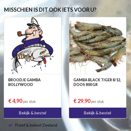
MISSCHIEN IS DIT OOK IETS VOOR U?
BROODJE GAMBA
GAMBA BLACK TIGER 8/12,
BOLLYWOOD
DOOS 800 GR
€ 4,90
€ 29,90
per stuk
per stuk
Bekijk & bestel
Bekijk & bestel
Proef & beleef Zeeland