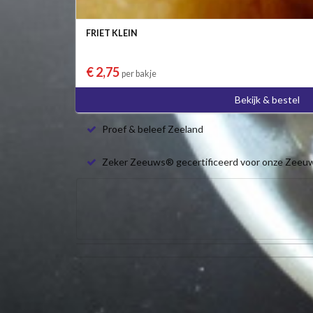
FRIET KLEIN
€ 2,75
per bakje
Bekijk & bestel
Proef & beleef Zeeland
Zeker Zeeuws® gecertificeerd voor onze Zeeu