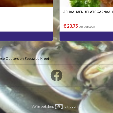
AFHAALMENU PLATE GARNAA
€ 20,75
per persoon
wse Oesters en Zeeuwse Kreeft
Veilig betalen:
bij levering