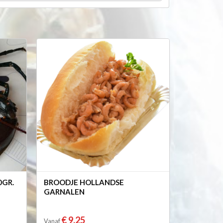
0GR.
BROODJE HOLLANDSE
GARNALEN
€ 9,25
Vanaf