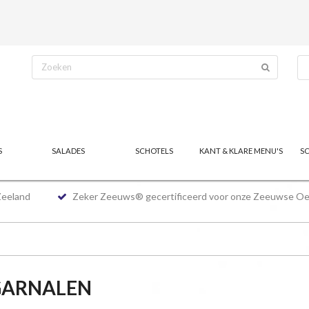
S
SALADES
SCHOTELS
KANT & KLARE MENU'S
S
Zeeland
Zeker Zeeuws® gecertificeerd voor onze Zeeuwse Oe
GARNALEN