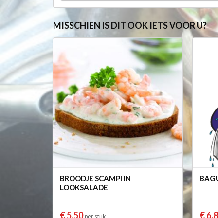
MISSCHIEN IS DIT OOK IETS VOOR U?
BROODJE SCAMPI IN
BAGU
LOOKSALADE
€ 5,50
€ 6,
per stuk