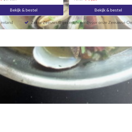
Bekijk & bestel
Bekijk & bestel
Zeeland
Zeker Zeeuws® gecertificeerd voor onze Zeeuwse Oe
Een Bon Vivant