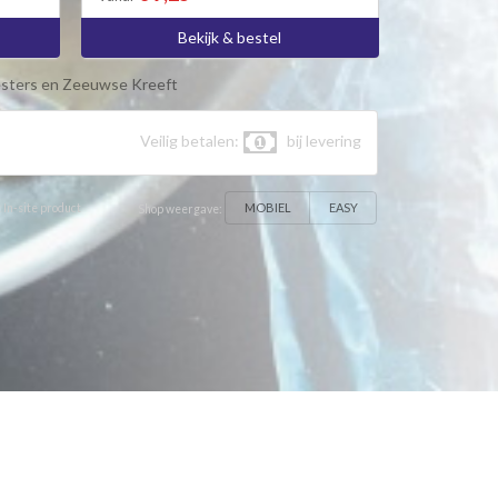
Bekijk & bestel
sters en Zeeuwse Kreeft
Veilig betalen:
bij levering
MOBIEL
EASY
 In-site product
Shop weergave: