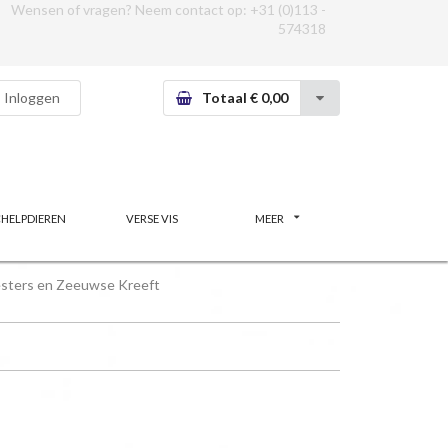
Wensen of vragen? Neem contact op:
+31 (0)113 -
574318
Inloggen
Totaal € 0,00
CHELPDIEREN
VERSE VIS
MEER
sters en Zeeuwse Kreeft