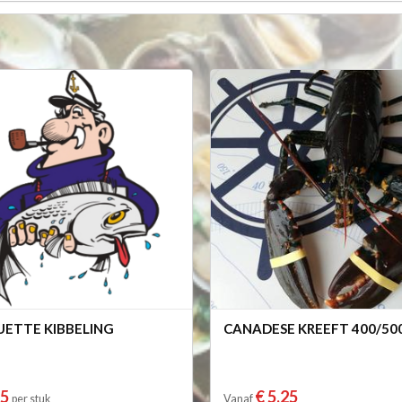
ETTE KIBBELING
CANADESE KREEFT 400/50
85
€ 5,25
per stuk
Vanaf