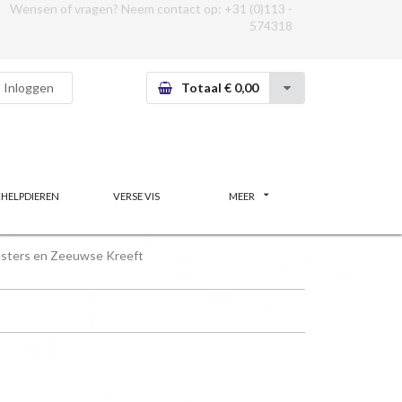
Wensen of vragen? Neem contact op:
+31 (0)113 -
574318
Inloggen
Totaal € 0,00
CHELPDIEREN
VERSE VIS
MEER
sters en Zeeuwse Kreeft