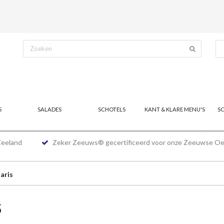
S
SALADES
SCHOTELS
KANT & KLARE MENU'S
S
Zeeland
Zeker Zeeuws® gecertificeerd voor onze Zeeuwse Oe
aris
S