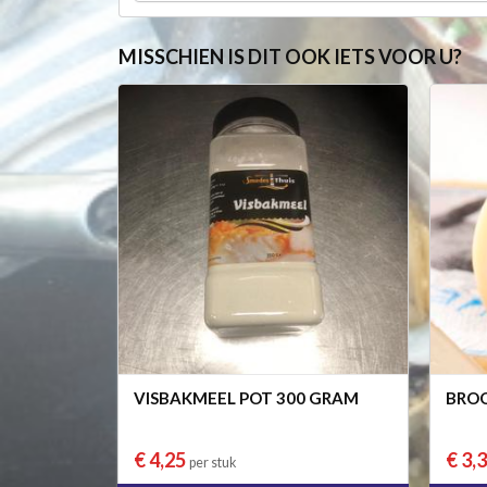
MISSCHIEN IS DIT OOK IETS VOOR U?
VISBAKMEEL POT 300 GRAM
BROO
€ 4,25
€ 3,
per stuk