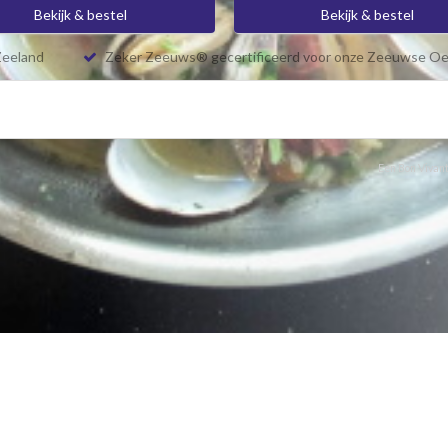
Bekijk & bestel
Bekijk & bestel
Zeeland
Zeker Zeeuws® gecertificeerd voor onze Zeeuwse Oe
Een Bon Vivant