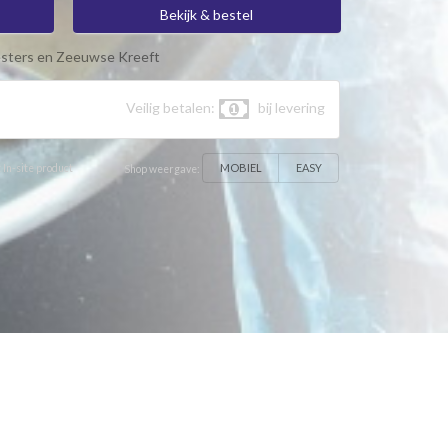
Bekijk & bestel
sters en Zeeuwse Kreeft
Veilig betalen:
bij levering
MOBIEL
EASY
 In-site product
Shop weergave: