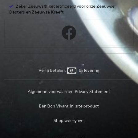
Zeker Zeeuws® gecertificeerd voor onze Zeeuwse
Oesters en Zeeuwse Kreeft
Veilig betalen:
bij levering
Algemene voorwaarden
Privacy Statement
Een Bon Vivant In-site product
Shop weergave:
DESKTOP
EASY