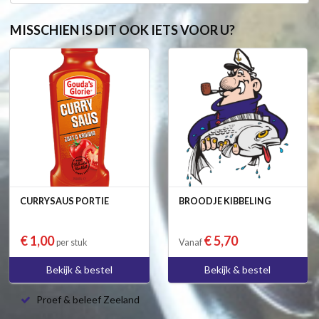
MISSCHIEN IS DIT OOK IETS VOOR U?
CURRYSAUS PORTIE
BROODJE KIBBELING
€ 1,00
€ 5,70
per stuk
Vanaf
Bekijk & bestel
Bekijk & bestel
Proef & beleef Zeeland