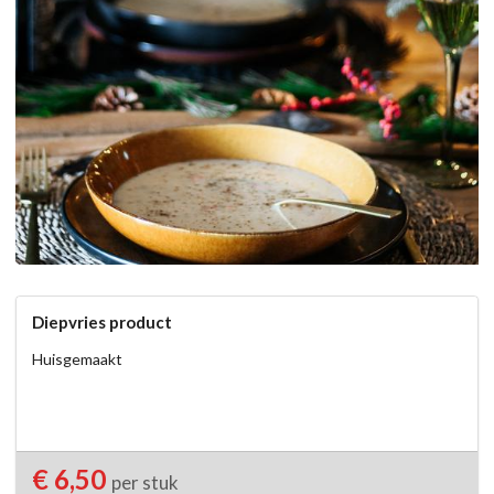
Diepvries product
Huisgemaakt
€ 6,50
per stuk