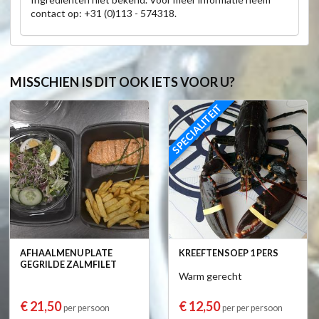
contact op: +31 (0)113 - 574318.
MISSCHIEN IS DIT OOK IETS VOOR U?
SPECIALITEIT
AFHAALMENU PLATE
KREEFTENSOEP 1 PERS
GEGRILDE ZALMFILET
Warm gerecht
€ 21,50
€ 12,50
per persoon
per per persoon