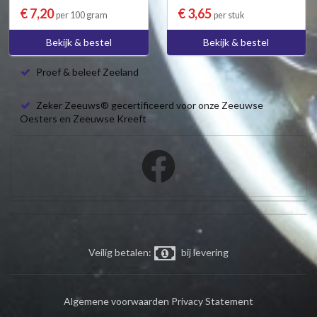
€ 7,20
€ 3,65
per 100 gram
per stuk
Bekijk & bestel
Bekijk & bestel
Proef & beleef Zeeland
Zeker Zeeuws® gecertificeerd voor onze Zeeuwse
Oesters en Zeeuwse Kreeft
Veilig betalen:
bij levering
Algemene voorwaarden
Privacy Statement