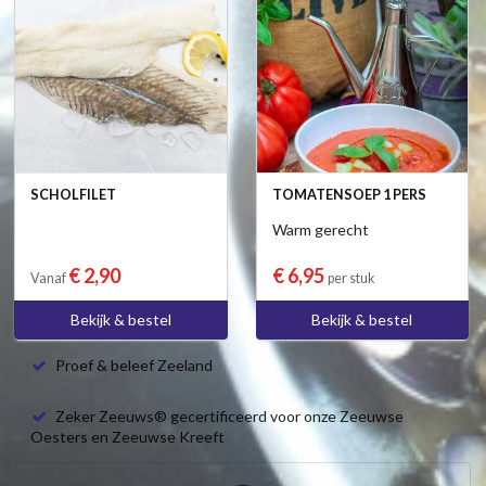
SCHOLFILET
TOMATENSOEP 1 PERS
Warm gerecht
€ 2,90
€ 6,95
Vanaf
per stuk
Bekijk & bestel
Bekijk & bestel
Proef & beleef Zeeland
Zeker Zeeuws® gecertificeerd voor onze Zeeuwse
Oesters en Zeeuwse Kreeft