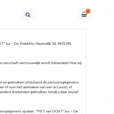
0
” b.v. – De Viskêête, Havendijk 36, 4401 NS
ns verschaft vertrouwelijk wordt behandeld. Hoe wij
en en gebruiken uitsluitend de persoonsgegevens
ier of voor het aanmaken van een account), of
andere doeleinden gebruiken, tenzij u daar vooraf
soonsgegevens opslaat. “PIET van OOST” b.v. – De