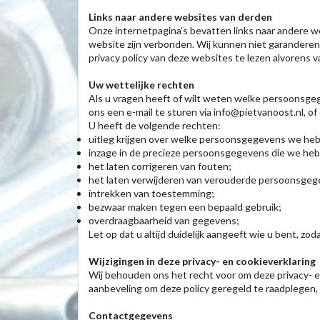
Links naar andere websites van derden
Onze internetpagina's bevatten links naar andere we
website zijn verbonden. Wij kunnen niet garandere
privacy policy van deze websites te lezen alvorens 
Uw wettelijke rechten
Als u vragen heeft of wilt weten welke persoonsgeg
ons een e-mail te sturen via info@pietvanoost.nl, o
U heeft de volgende rechten:
uitleg krijgen over welke persoonsgegevens we he
inzage in de precieze persoonsgegevens die we he
het laten corrigeren van fouten;
het laten verwijderen van verouderde persoonsgeg
intrekken van toestemming;
bezwaar maken tegen een bepaald gebruik;
overdraagbaarheid van gegevens;
Let op dat u altijd duidelijk aangeeft wie u bent,
Wijzigingen in deze privacy- en cookieverklaring
Wij behouden ons het recht voor om deze privacy- e
aanbeveling om deze policy geregeld te raadplegen,
Contactgegevens