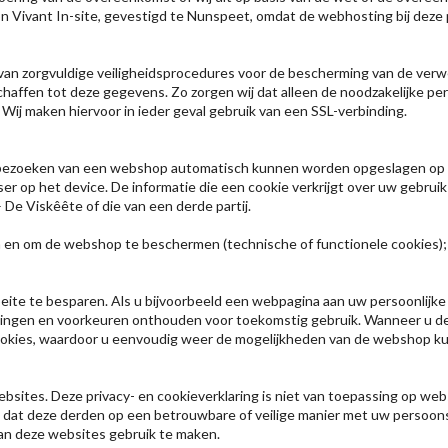
Vivant In-site, gevestigd te Nunspeet, omdat de webhosting bij deze pa
van zorgvuldige veiligheidsprocedures voor de bescherming van de ve
affen tot deze gegevens. Zo zorgen wij dat alleen de noodzakelijke p
j maken hiervoor in ieder geval gebruik van een SSL-verbinding.
het bezoeken van een webshop automatisch kunnen worden opgeslagen op 
er op het device. De informatie die een cookie verkrijgt over uw gebr
 De Viskêête of die van een derde partij.
n en om de webshop te beschermen (technische of functionele cookies);
eite te besparen. Als u bijvoorbeeld een webpagina aan uw persoonlijke 
llingen en voorkeuren onthouden voor toekomstig gebruik. Wanneer u d
ies, waardoor u eenvoudig weer de mogelijkheden van de webshop kunt 
bsites. Deze privacy- en cookieverklaring is niet van toepassing op web
n dat deze derden op een betrouwbare of veilige manier met uw persoo
van deze websites gebruik te maken.