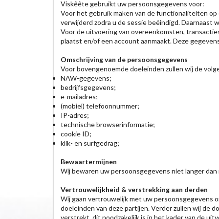
Viskêête gebruikt uw persoonsgegevens voor:
Voor het gebruik maken van de functionaliteiten op
verwijderd zodra u de sessie beëindigd. Daarnaast
Voor de uitvoering van overeenkomsten, transactie
plaatst en/of een account aanmaakt. Deze gegevens z
Omschrijving van de persoonsgegevens
Voor bovengenoemde doeleinden zullen wij de vol
NAW-gegevens;
bedrijfsgegevens;
e-mailadres;
(mobiel) telefoonnummer;
IP-adres;
technische browserinformatie;
cookie ID;
klik- en surfgedrag;
Bewaartermijnen
Wij bewaren uw persoonsgegevens niet langer dan no
Vertrouwelijkheid & verstrekking aan derden
Wij gaan vertrouwelijk met uw persoonsgegevens om.
doeleinden van deze partijen. Verder zullen wij de 
verstrekt, dit noodzakelijk is in het kader van de 