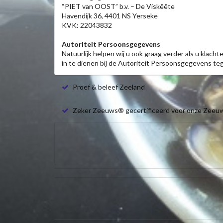
“PIET van OOST” b.v. – De Viskêête
Havendijk 36, 4401 NS Yerseke
KVK: 22043832
Autoriteit Persoonsgegevens
Natuurlijk helpen wij u ook graag verder als u kla
in te dienen bij de Autoriteit Persoonsgegevens 
Proef & beleef Zeeland
Zeker Zeeuws® gecertificeerd voor onze Zeeu