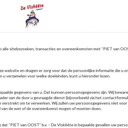
p alle sitebezoeken, transacties en overeenkomsten met “PIET van OOST
e website en dragen er zorg voor dat de persoonlijke informatie die u o
n u verzamelen voor welke doeleinden, kunt u hieronder lezen.
 bepaalde gegevens van u. Dat kunnen persoonsgegevens zijn. Wij bewar
der van de door u gevraagde dienst (bijvoorbeeld via het contactformul
en verstrekt om te verwerken. Wij zullen uw persoonsgegevens niet voor 
nd van de wet of de overeenkomst mogen of moeten doen.
dig dat “PIET van OOST” b.v. – De Viskêête in bepaalde gevallen uw per