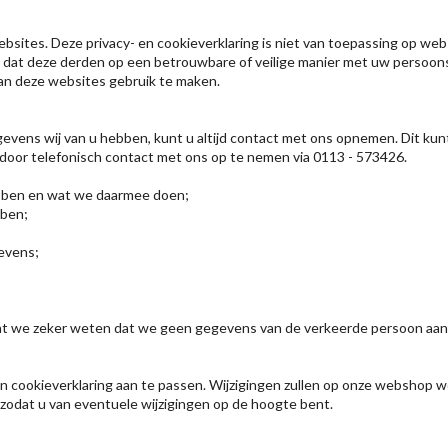
bsites. Deze privacy- en cookieverklaring is niet van toepassing op web
n dat deze derden op een betrouwbare of veilige manier met uw persoo
van deze websites gebruik te maken.
evens wij van u hebben, kunt u altijd contact met ons opnemen. Dit ku
f door telefonisch contact met ons op te nemen via 0113 - 573426.
bben en wat we daarmee doen;
bben;
evens;
 zodat we zeker weten dat we geen gegevens van de verkeerde persoon aa
n cookieverklaring aan te passen. Wijzigingen zullen op onze webshop 
 zodat u van eventuele wijzigingen op de hoogte bent.