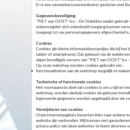
Er is een verwerkersovereenkomst gesloten met Bon 
Gegevensbeveiliging
“PIET van OOST” b.v. – De Viskêête maakt gebruik 
onbevoegden zich onbedoeld toegang kunnen versch
toegang tot uw persoonsgegevens afgeschermd is. Wi
Cookies
Cookies zijn kleine informatiebestandjes die bij 
tablet of smartphone). Dat gebeurt via de webbrows
eigen beveiligde servers van “PIET van OOST” b.v. –
Op onze webshop worden cookies gebruikt om:
functionaliteiten van de webshop mogelijk te make
Technische of functionele cookies
Het voornaamste doel van cookies is om u tijd en mo
webshop, worden dankzij cookies de gekozen inste
ingevoerde gegevens worden opgehaald door de cook
Verwijderen van cookies
Onze internetpagina's bevatten links naar andere we
website zijn verbonden. Wij kunnen niet garandere
privacy policy van deze websites te lezen alvorens 