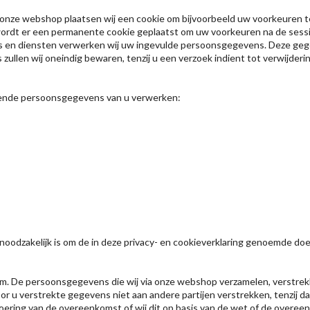
 onze webshop plaatsen wij een cookie om bijvoorbeeld uw voorkeuren t
 wordt er een permanente cookie geplaatst om uw voorkeuren na de sess
s en diensten verwerken wij uw ingevulde persoonsgegevens. Deze gegev
ullen wij oneindig bewaren, tenzij u een verzoek indient tot verwijder
gende persoonsgegevens van u verwerken:
odzakelijk is om de in deze privacy- en cookieverklaring genoemde doe
 De persoonsgegevens die wij via onze webshop verzamelen, verstrekken
door u verstrekte gegevens niet aan andere partijen verstrekken, tenzij 
uitvoering van de overeenkomst of wij dit op basis van de wet of de ove