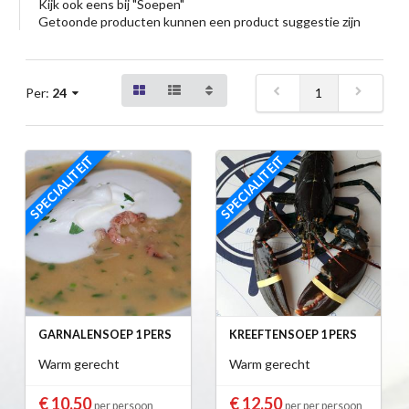
Kijk ook eens bij "Soepen"
Getoonde producten kunnen een product suggestie zijn
1
Per:
24
SPECIALITEIT
SPECIALITEIT
GARNALENSOEP 1 PERS
KREEFTENSOEP 1 PERS
Warm gerecht
Warm gerecht
€ 10,50
€ 12,50
per persoon
per per persoon