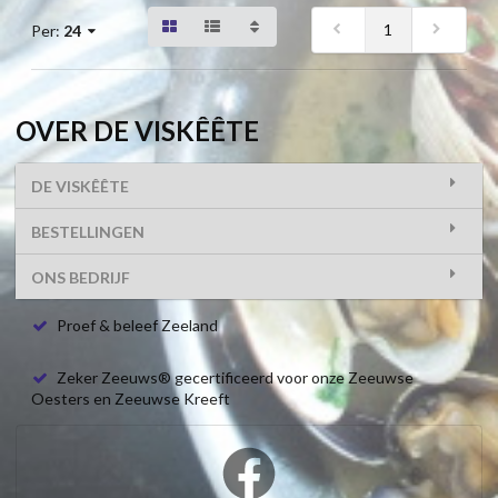
1
Per:
24
OVER DE VISKÊÊTE
DE VISKÊÊTE
BESTELLINGEN
ONS BEDRIJF
Proef & beleef Zeeland
Zeker Zeeuws® gecertificeerd voor onze Zeeuwse
Oesters en Zeeuwse Kreeft