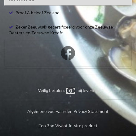
Proef & beleef Zeeland
Zeker Zeeuws® gecertificeerd voor onze Zeeuwse
Oesters en Zeeuwse Kreeft
Veilig betalen:
bij levering
Algemene voorwaarden
Privacy Statement
Een Bon Vivant In-site product