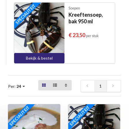
SPECIALITEIT
Soepen
Kreeftensoep,
bak 950 ml
€ 23,50
per stuk
Bekijk & bestel
1
Per:
24
SPECIALITEIT
SPECIALITEIT