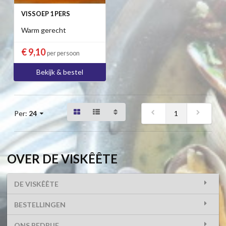
VISSOEP 1 PERS
Warm gerecht
€ 9,10
per persoon
Bekijk & bestel
1
Per:
24
OVER DE VISKÊÊTE
DE VISKÊÊTE
BESTELLINGEN
ONS BEDRIJF