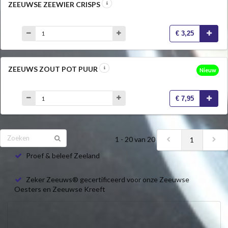
ZEEUWSE ZEEWIER CRISPS
€ 3,25
ZEEUWS ZOUT POT PUUR
Nieuw
€ 7,95
1 - 20 van 20
1
Proef & beleef Zeeland
Zeker Zeeuws® gecertificeerd voor onze Zeeuwse
Oesters en Zeeuwse Kreeft