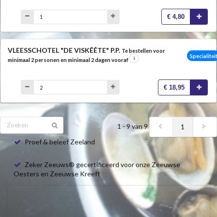
€ 4,80
VLEESSCHOTEL "DE VISKÊÊTE" P.P.
Te bestellen voor
Specialitei
minimaal 2 personen en minimaal 2 dagen vooraf
€ 18,95
1 - 9 van 9
1
Proef & beleef Zeeland
Zeker Zeeuws® gecertificeerd voor onze Zeeuwse
Oesters en Zeeuwse Kreeft