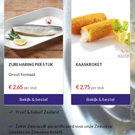
ZURE HARING PER STUK
KAASKROKET
Groot formaat
€ 2,65
€ 2,75
per stuk
per stuk
Bekijk & bestel
Bekijk & bestel
Proef & beleef Zeeland
Zeker Zeeuws® gecertificeerd voor onze Zeeuwse
Oesters en Zeeuwse Kreeft