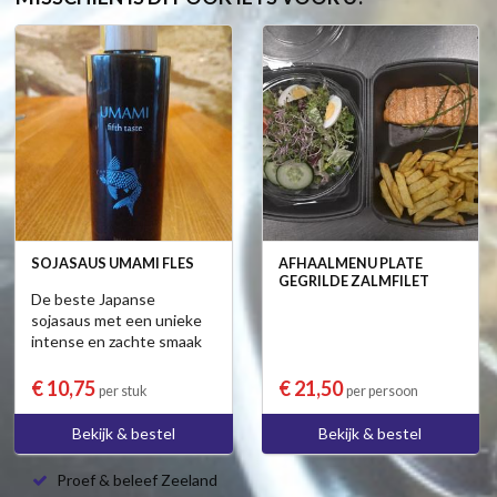
SOJASAUS UMAMI FLES
AFHAALMENU PLATE
GEGRILDE ZALMFILET
De beste Japanse
sojasaus met een unieke
intense en zachte smaak
€ 10,75
€ 21,50
per stuk
per persoon
Bekijk & bestel
Bekijk & bestel
Proef & beleef Zeeland