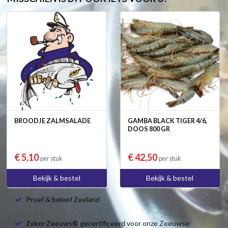
BROODJE ZALMSALADE
GAMBA BLACK TIGER 4/6,
DOOS 800 GR
€ 5,10
€ 42,50
per stuk
per stuk
Bekijk & bestel
Bekijk & bestel
Proef & beleef Zeeland
Zeker Zeeuws® gecertificeerd voor onze Zeeuwse